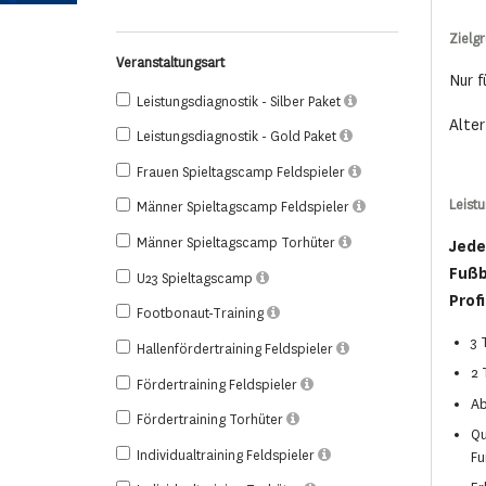
Zielg
Veranstaltungsart
Nur f
Leistungsdiagnostik - Silber Paket
Alter
Leistungsdiagnostik - Gold Paket
Frauen Spieltagscamp Feldspieler
Leist
Männer Spieltagscamp Feldspieler
Männer Spieltagscamp Torhüter
Jede
Fußb
U23 Spieltagscamp
Profi
Footbonaut-Training
3 
Hallenfördertraining Feldspieler
2 
Fördertraining Feldspieler
Ab
Fördertraining Torhüter
Qu
Individualtraining Feldspieler
Fu