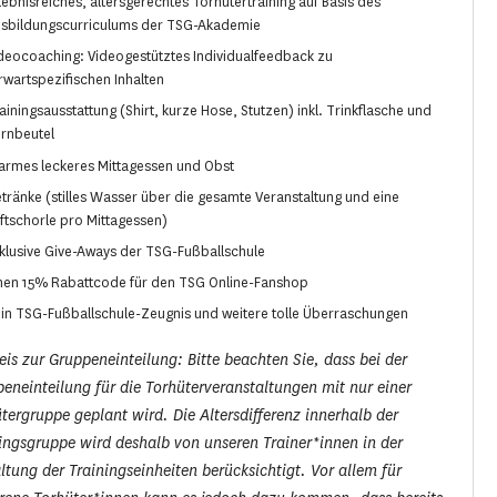
lebnisreiches, altersgerechtes Torhütertraining auf Basis des
sbildungscurriculums der TSG-Akademie
deocoaching: Videogestütztes Individualfeedback zu
rwartspezifischen Inhalten
ainingsausstattung (Shirt, kurze Hose, Stutzen) inkl. Trinkflasche und
rnbeutel
rmes leckeres Mittagessen und Obst
tränke (stilles Wasser über die gesamte Veranstaltung und eine
ftschorle pro Mittagessen)
klusive Give-Aways der TSG-Fußballschule
nen 15% Rabattcode für den TSG Online-Fanshop
in TSG-Fußballschule-Zeugnis und weitere tolle Überraschungen
is zur Gruppeneinteilung: Bitte beachten Sie, dass bei der
eneinteilung für die Torhüterveranstaltungen mit nur einer
tergruppe geplant wird. Die Altersdifferenz innerhalb der
ingsgruppe wird deshalb von unseren Trainer*innen in der
ltung der Trainingseinheiten berücksichtigt. Vor allem für