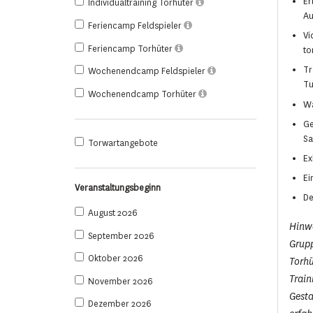
Er
Individualtraining Torhüter
Au
Feriencamp Feldspieler
Vi
Feriencamp Torhüter
to
Tr
Wochenendcamp Feldspieler
Tu
Wochenendcamp Torhüter
Wa
Ge
Sa
Torwartangebote
Ex
Ei
Veranstaltungsbeginn
De
August 2026
Hinwe
September 2026
Grupp
Oktober 2026
Torhü
Train
November 2026
Gesta
Dezember 2026