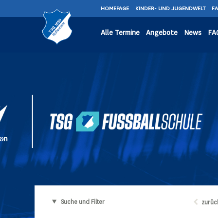
HOMEPAGE
KINDER- UND JUGENDWELT
F
Alle Termine
Angebote
News
FA
Suche und Filter
zurüc