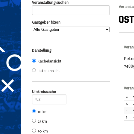
Veranstaltung suchen
Veransta
OST
Gastgeber filtern
Veran
Darstellung
Pete
Kachelansicht
7488
Listenansicht
Veran
Umkreissuche
#
B
1.
D
2.
M
10 km
3.
D
25 km
50 km