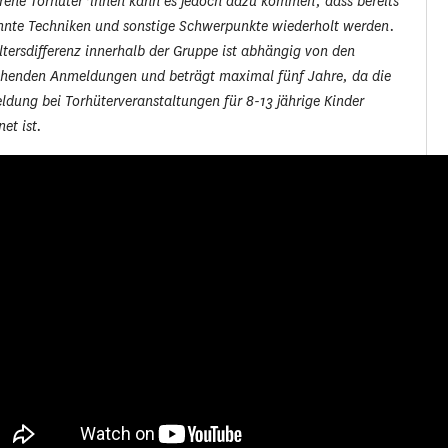
rene Torhüter*innen kann es jedoch dazu kommen, dass bereits
nnte Techniken und sonstige Schwerpunkte wiederholt werden.
ltersdifferenz innerhalb der Gruppe ist abhängig von den
ehenden Anmeldungen und beträgt maximal fünf Jahre, da die
dung bei Torhüterveranstaltungen für 8-13 jährige Kinder
net ist.