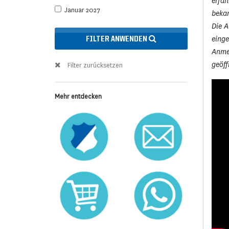
erfah
Januar 2027
beka
Die A
eing
FILTER ANWENDEN
Anmel
geöff
Filter zurücksetzen
Mehr entdecken