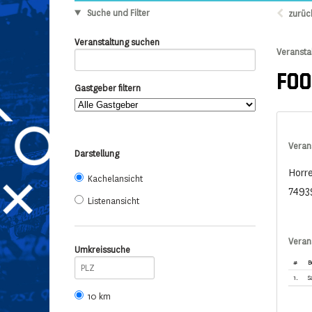
Suche und Filter
zurüc
Veranstaltung suchen
Veransta
FOO
Gastgeber filtern
Veran
Darstellung
Horr
Kachelansicht
7493
Listenansicht
Veran
Umkreissuche
#
B
1.
S
10 km