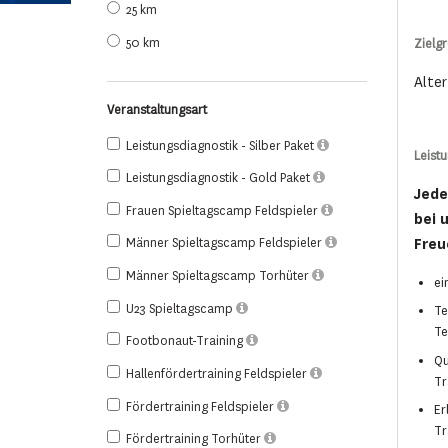
25 km
50 km
Zielg
Alter
Veranstaltungsart
Leistungsdiagnostik - Silber Paket
Leist
Leistungsdiagnostik - Gold Paket
Jede
Frauen Spieltagscamp Feldspieler
bei 
Freu
Männer Spieltagscamp Feldspieler
Männer Spieltagscamp Torhüter
ei
U23 Spieltagscamp
Te
Te
Footbonaut-Training
Qu
Hallenfördertraining Feldspieler
Tr
Fördertraining Feldspieler
Er
Tr
Fördertraining Torhüter