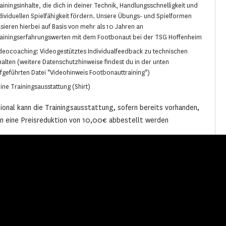
ainingsinhalte, die dich in deiner Technik, Handlungsschnelligkeit und
dividuellen Spielfähigkeit fördern. Unsere Übungs- und Spielformen
sieren hierbei auf Basis von mehr als 10 Jahren an
ainingserfahrungswerten mit dem Footbonaut bei der TSG Hoffenheim
deocoaching: Videogestütztes Individualfeedback zu technischen
halten (weitere Datenschutzhinweise findest du in der unten
fgeführten Datei "Videohinweis Footbonauttraining")
ine Trainingsausstattung (Shirt)
ional kann die Trainingsausstattung, sofern bereits vorhanden,
n eine Preisreduktion von 10,00€ abbestellt werden