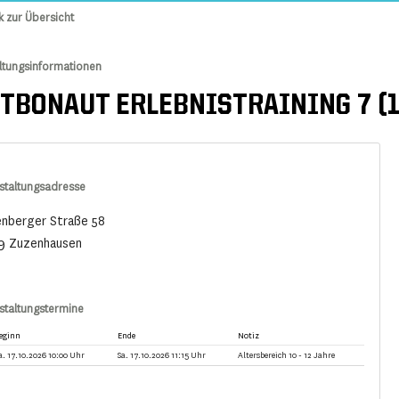
k zur Übersicht
ltungsinformationen
TBONAUT ERLEBNISTRAINING 7 (10
staltungsadresse
enberger Straße 58
9 Zuzenhausen
staltungstermine
eginn
Ende
Notiz
a. 17.10.2026 10:00 Uhr
Sa. 17.10.2026 11:15 Uhr
Altersbereich 10 - 12 Jahre