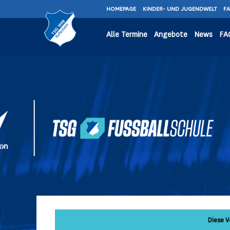
HOMEPAGE
KINDER- UND JUGENDWELT
F
Alle Termine
Angebote
News
FA
Diese V