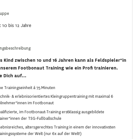
ruppe
: 10 bis 12 Jahre
ungsbeschreibung
s Kind zwischen 10 und 16 Jahren kann als Feldspieler*in
unserem Footbonaut Training wie ein Profi trainieren.
e Dich auf...
ne Trainingseinheit á 75 Minuten
chnik- & erlebnisorientiertes Kleingruppentraining mit maximal 6
ilnehmer*innen im Footbonaut
alifizierte, im Footbonaut-Training erstklassig ausgebildete
ainer*innen der TSG-Fußballschule
lebnisreiches, altersgerechtes Training in einem der innovativsten
ainingssysteme der Welt (nur 6x auf der Welt!)