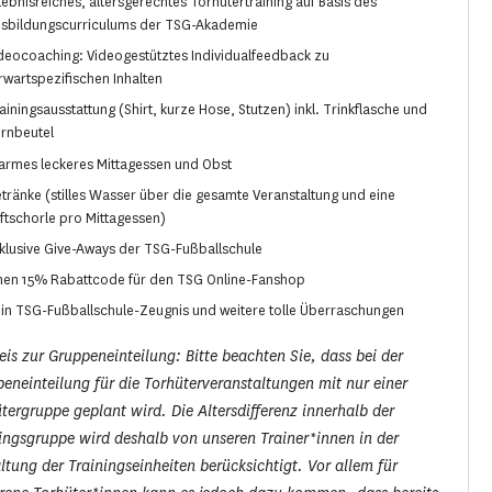
lebnisreiches, altersgerechtes Torhütertraining auf Basis des
sbildungscurriculums der TSG-Akademie
deocoaching: Videogestütztes Individualfeedback zu
rwartspezifischen Inhalten
ainingsausstattung (Shirt, kurze Hose, Stutzen) inkl. Trinkflasche und
rnbeutel
rmes leckeres Mittagessen und Obst
tränke (stilles Wasser über die gesamte Veranstaltung und eine
ftschorle pro Mittagessen)
klusive Give-Aways der TSG-Fußballschule
nen 15% Rabattcode für den TSG Online-Fanshop
in TSG-Fußballschule-Zeugnis und weitere tolle Überraschungen
is zur Gruppeneinteilung: Bitte beachten Sie, dass bei der
eneinteilung für die Torhüterveranstaltungen mit nur einer
tergruppe geplant wird. Die Altersdifferenz innerhalb der
ingsgruppe wird deshalb von unseren Trainer*innen in der
ltung der Trainingseinheiten berücksichtigt. Vor allem für