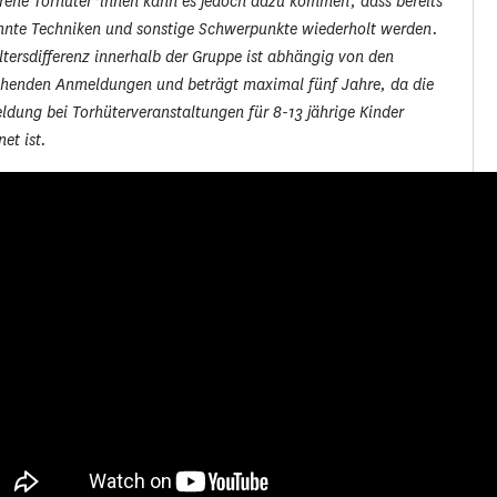
rene Torhüter*innen kann es jedoch dazu kommen, dass bereits
nnte Techniken und sonstige Schwerpunkte wiederholt werden.
ltersdifferenz innerhalb der Gruppe ist abhängig von den
ehenden Anmeldungen und beträgt maximal fünf Jahre, da die
dung bei Torhüterveranstaltungen für 8-13 jährige Kinder
net ist.