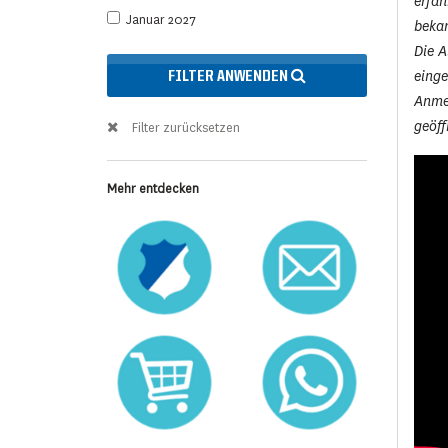
erfah
Januar 2027
beka
Die A
eing
FILTER ANWENDEN
Anmel
geöff
Filter zurücksetzen
Mehr entdecken