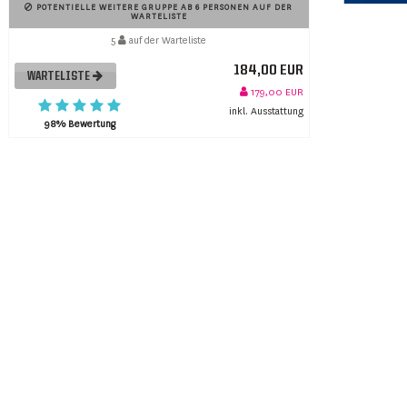
POTENTIELLE WEITERE GRUPPE AB 6 PERSONEN AUF DER
WARTELISTE
5
auf der Warteliste
184,00 EUR
WARTELISTE
179,00 EUR
inkl. Ausstattung
98% Bewertung