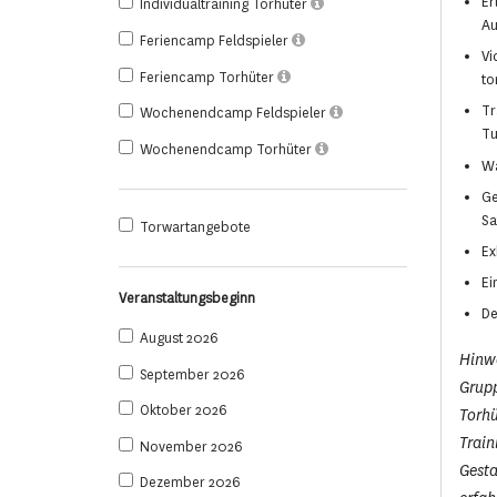
Er
Individualtraining Torhüter
Au
Feriencamp Feldspieler
Vi
Feriencamp Torhüter
to
Tr
Wochenendcamp Feldspieler
Tu
Wochenendcamp Torhüter
Wa
Ge
Sa
Torwartangebote
Ex
Ei
Veranstaltungsbeginn
De
August 2026
Hinwe
September 2026
Grupp
Oktober 2026
Torhü
Train
November 2026
Gesta
Dezember 2026