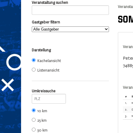
Veranstaltung suchen
Veransta
SOM
Gastgeber filtern
Veran
Darstellung
Pete
Kachelansicht
7488
Listenansicht
Veran
Umkreissuche
#
B
1.
M
2.
D
10 km
3.
M
25 km
50 km