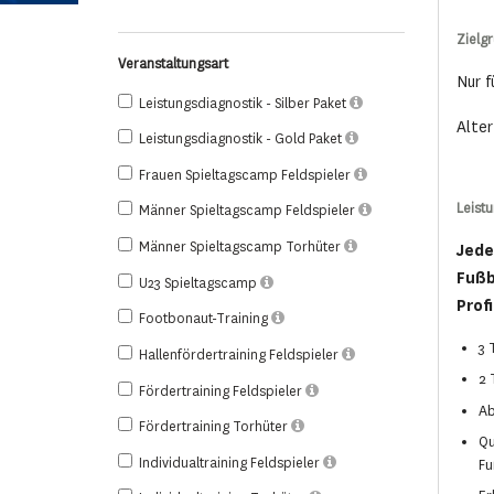
Zielg
Veranstaltungsart
Nur f
Leistungsdiagnostik - Silber Paket
Alter
Leistungsdiagnostik - Gold Paket
Frauen Spieltagscamp Feldspieler
Leist
Männer Spieltagscamp Feldspieler
Männer Spieltagscamp Torhüter
Jede
Fußb
U23 Spieltagscamp
Profi
Footbonaut-Training
3 
Hallenfördertraining Feldspieler
2 
Fördertraining Feldspieler
Ab
Fördertraining Torhüter
Qu
Individualtraining Feldspieler
Fu