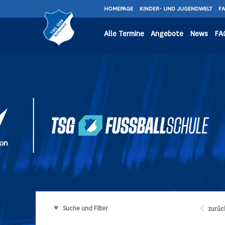
HOMEPAGE
KINDER- UND JUGENDWELT
F
Alle Termine
Angebote
News
FA
Suche und Filter
zurüc