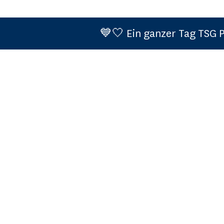
💙🤍 Ein ganzer Tag TSG PUR
Cookie-Einstellungen
Teilnahmebedingungen (Events)
Datenschutzerklärung
Information zum Datenschutz gem. Art. 13 DS-GVO
Impressum
POWERED BY
FUSSBALLSCHULE CONNECT