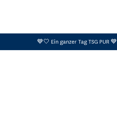
💙🤍 Ein ganzer Tag TSG PUR 💙
Cookie-Einstellungen
Teilnahmebedingungen (Events)
Datenschutzerklärung
Information zum Datenschutz gem. Art. 13 DS-GVO