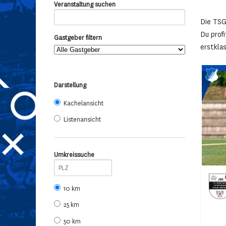
Veranstaltung suchen
Die TSG
Du prof
Gastgeber filtern
erstklas
Darstellung
Kachelansicht
Listenansicht
Umkreissuche
10 km
25 km
50 km