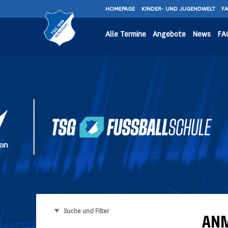
HOMEPAGE
KINDER- UND JUGENDWELT
F
Alle Termine
Angebote
News
FA
Suche und Filter
AN