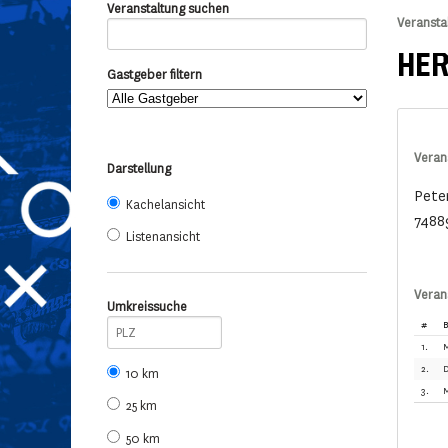
Veranstaltung suchen
Veransta
HER
Gastgeber filtern
Veran
Darstellung
Pete
Kachelansicht
7488
Listenansicht
Veran
Umkreissuche
#
B
1.
M
2.
D
10 km
3.
M
25 km
50 km