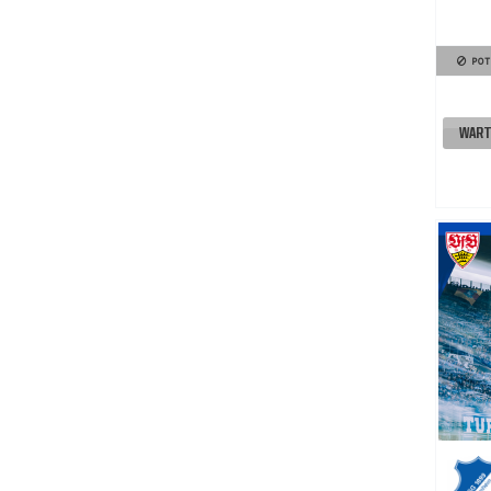
POT
WART