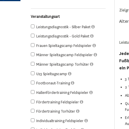
Zielg
Veranstaltungsart
Alter
Leistungsdiagnostik - Silber Paket
Leistungsdiagnostik - Gold Paket
Leist
Frauen Spieltagscamp Feldspieler
Jede
Männer Spieltagscamp Feldspieler
Fußb
Männer Spieltagscamp Torhüter
ein P
U23 Spieltagscamp
3 
Footbonaut-Training
2 
Hallenfördertraining Feldspieler
Ab
Fördertraining Feldspieler
Qu
Fu
Fördertraining Torhüter
Er
Individualtraining Feldspieler
Au