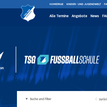
HOMEPAGE
KINDER- UND JUGENDWELT
F
Alle Termine
Angebote
News
FA
Suche und Filter
zurüc