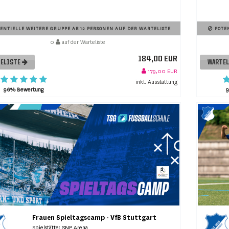
ENTIELLE WEITERE GRUPPE AB 12 PERSONEN AUF DER WARTELISTE
POTEN
0
auf der Warteliste
184,00 EUR
ELISTE
WARTE
179,00 EUR
inkl. Ausstattung
96% Bewertung
Frauen Spieltagscamp - VfB Stuttgart
Spielstätte: SNP Arena