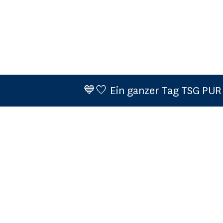
💙🤍 Ein ganzer Tag TSG PUR 💙🤍 Ne
Cookie-Einstellungen
Teilnahmebedingungen (Events)
Datenschutzerklärung