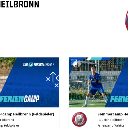
HEILBRONN
camp Heilbronn (Feldspieler)
Sommercamp Hei
 Heilbronn
FC Union Heilbronn
mp Feldspieler
Feriencamp Torhüter