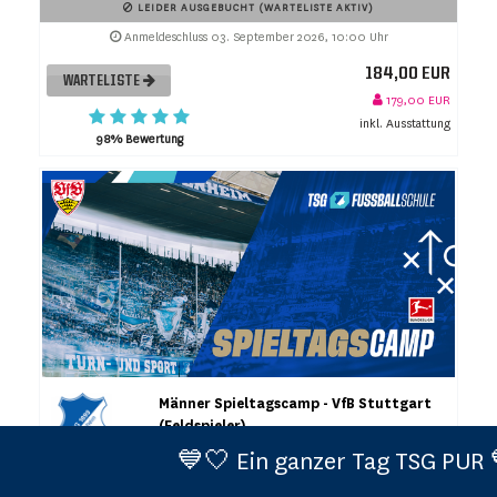
LEIDER AUSGEBUCHT (WARTELISTE AKTIV)
Anmeldeschluss 03. September 2026, 10:00 Uhr
184,00 EUR
WARTELISTE
179,00 EUR
inkl. Ausstattung
98% Bewertung
Männer Spieltagscamp - VfB Stuttgart
(Feldspieler)
TSG 1899 Hoffenheim
💙🤍 Ein ganzer Tag TSG PUR 💙🤍 Neue
Männer Spieltagscamp Feldspieler
12.09.2026 (etwa 6 Stunden)