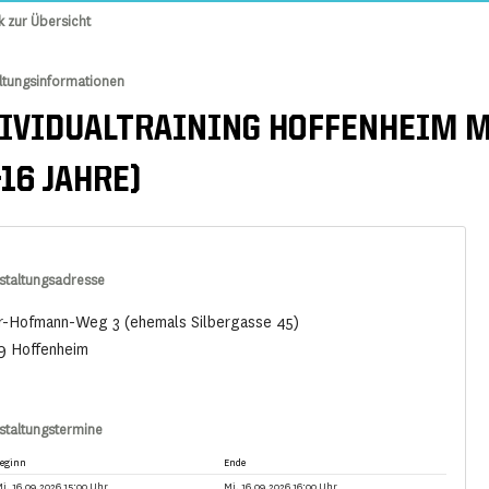
k zur Übersicht
ltungsinformationen
IVIDUALTRAINING HOFFENHEIM M
-16 JAHRE)
staltungsadresse
r-Hofmann-Weg 3 (ehemals Silbergasse 45)
9 Hoffenheim
staltungstermine
eginn
Ende
i. 16.09.2026 15:00 Uhr
Mi. 16.09.2026 16:00 Uhr