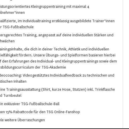
istungsorientiertes Kleingruppentraining mit maximal 4
ilnehmer*innen
alifizierte, im Individualtraining erstklassig ausgebildete Trainer*innen
r TSG-Fußballschule
tersgerechtes Training, angepasst auf deine individuellen Stärken und
chwächen
ainingsinhalte, die dich in deiner Technik, Athletik und individuellen
ielfähigkeit fördern. Unsere Übungs- und Spielformen basieren hierbei
f den Erfahrungen des Individual- und Kleingruppentrainings sowie dem
sbildungscurriculum der TSG-Akademie
deocoaching: Videogestütztes Individualfeedback zu technischen und
ktischen Inhalten
ine Trainingsausstattung (Shirt, kurze Hose, Stutzen) inkl. Trinkflasche
d Turnbeutel
in exklusiver TSG-Fußballschule-Ball
nen 15% Rabattcode für den TSG Online-Fanshop
ele weitere Überraschungen