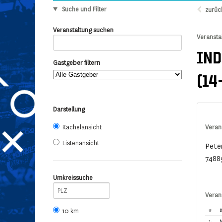
Suche und Filter
zurüc
Veranstaltung suchen
Veransta
IND
Gastgeber filtern
(14
Darstellung
Kachelansicht
Veran
Listenansicht
Pete
7488
Umkreissuche
Veran
10 km
#
B
1.
M