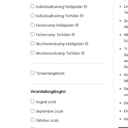
Le
Individualtraining Feldspieler
Te
Individualtraining Torhüter
Qu
Feriencamp Feldspieler
de
Feriencamp Torhüter
Al
S
Wochenendcamp Feldspieler
Tr
Wochenendcamp Torhüter
Sp
au
Au
Torwartangebote
Vi
ta
De
Veranstaltungsbeginn
un
August 2026
De
Ei
September 2026
Vi
Oktober 2026