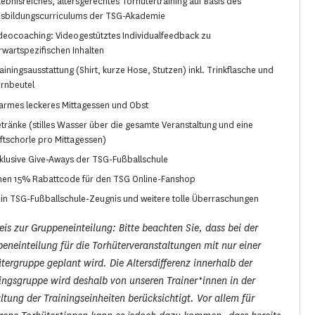
lebnisreiches, altersgerechtes Torhütertraining auf Basis des
sbildungscurriculums der TSG-Akademie
deocoaching: Videogestütztes Individualfeedback zu
rwartspezifischen Inhalten
ainingsausstattung (Shirt, kurze Hose, Stutzen) inkl. Trinkflasche und
rnbeutel
rmes leckeres Mittagessen und Obst
tränke (stilles Wasser über die gesamte Veranstaltung und eine
ftschorle pro Mittagessen)
klusive Give-Aways der TSG-Fußballschule
nen 15% Rabattcode für den TSG Online-Fanshop
in TSG-Fußballschule-Zeugnis und weitere tolle Überraschungen
is zur Gruppeneinteilung: Bitte beachten Sie, dass bei der
eneinteilung für die Torhüterveranstaltungen mit nur einer
tergruppe geplant wird. Die Altersdifferenz innerhalb der
ingsgruppe wird deshalb von unseren Trainer*innen in der
ltung der Trainingseinheiten berücksichtigt. Vor allem für