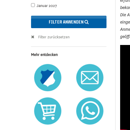
erfah
Januar 2027
beka
Die A
eing
FILTER ANWENDEN
Anmel
geöff
Filter zurücksetzen
Mehr entdecken