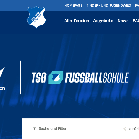
HOMEPAGE
KINDER- UND JUGENDWELT
F
Alle Termine
Angebote
News
FA
Suche und Filter
zurüc