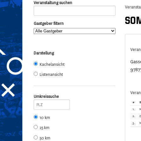
Veranstaltung suchen
Veransta
SOM
Gastgeber filtern
Veran
Darstellung
Gass
Kachelansicht
9787
Listenansicht
Veran
Umkreissuche
#
B
1.
M
2.
D
10 km
3.
M
25 km
50 km