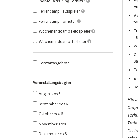
Er
Individualtraining Torhüter
Au
Feriencamp Feldspieler
Vi
Feriencamp Torhüter
to
Tr
Wochenendcamp Feldspieler
Tu
Wochenendcamp Torhüter
Wa
Ge
Sa
Torwartangebote
Ex
Ei
Veranstaltungsbeginn
De
August 2026
Hinwe
September 2026
Grupp
Oktober 2026
Torhü
Train
November 2026
Gesta
Dezember 2026