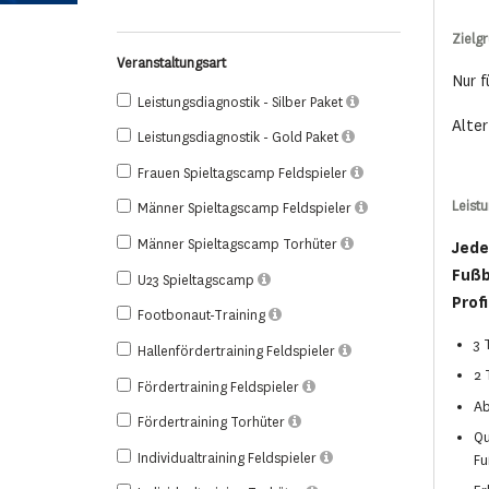
Zielg
Veranstaltungsart
Nur f
Leistungsdiagnostik - Silber Paket
Alter
Leistungsdiagnostik - Gold Paket
Frauen Spieltagscamp Feldspieler
Leist
Männer Spieltagscamp Feldspieler
Männer Spieltagscamp Torhüter
Jede
Fußb
U23 Spieltagscamp
Profi
Footbonaut-Training
3 
Hallenfördertraining Feldspieler
2 
Fördertraining Feldspieler
Ab
Fördertraining Torhüter
Qu
Individualtraining Feldspieler
Fu