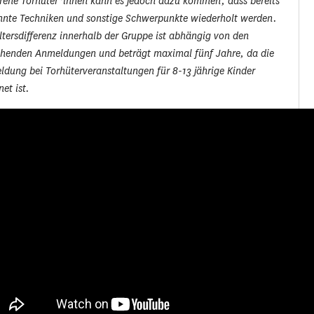
rene Torhüter*innen kann es jedoch dazu kommen, dass bereits
nnte Techniken und sonstige Schwerpunkte wiederholt werden.
ltersdifferenz innerhalb der Gruppe ist abhängig von den
ehenden Anmeldungen und beträgt maximal fünf Jahre, da die
dung bei Torhüterveranstaltungen für 8-13 jährige Kinder
net ist.