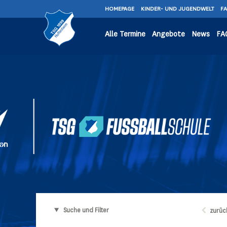
HOMEPAGE
KINDER- UND JUGENDWELT
F
Alle Termine
Angebote
News
FA
Suche und Filter
zurüc