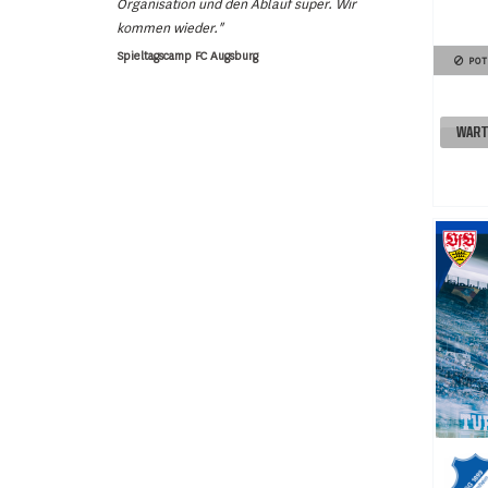
Organisation und den Ablauf super. Wir
kommen wieder."
Spieltagscamp FC Augsburg
POT
WART