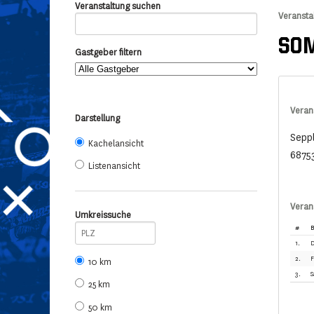
Veranstaltung suchen
Veransta
SOM
Gastgeber filtern
Veran
Darstellung
Sepp
Kachelansicht
6875
Listenansicht
Veran
Umkreissuche
#
B
1.
D
2.
F
10 km
3.
S
25 km
50 km