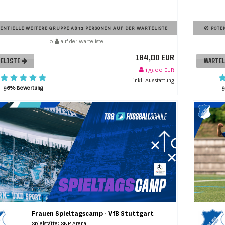
ENTIELLE WEITERE GRUPPE AB 12 PERSONEN AUF DER WARTELISTE
POTEN
0
auf der Warteliste
184,00 EUR
ELISTE
WARTE
179,00 EUR
inkl. Ausstattung
96% Bewertung
Frauen Spieltagscamp - VfB Stuttgart
Spielstätte: SNP Arena