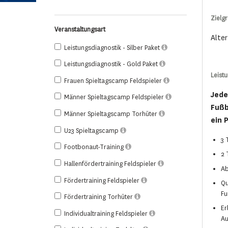
Zielg
Veranstaltungsart
Alter
Leistungsdiagnostik - Silber Paket
Leistungsdiagnostik - Gold Paket
Leist
Frauen Spieltagscamp Feldspieler
Jede
Männer Spieltagscamp Feldspieler
Fußb
Männer Spieltagscamp Torhüter
ein P
U23 Spieltagscamp
3 
Footbonaut-Training
2 
Hallenfördertraining Feldspieler
Ab
Fördertraining Feldspieler
Qu
Fu
Fördertraining Torhüter
Er
Individualtraining Feldspieler
Au