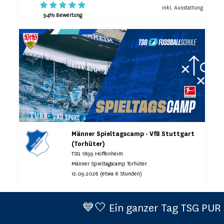
inkl. Ausstattung
94% Bewertung
Männer Spieltagscamp - VfB Stuttgart
(Torhüter)
TSG 1899 Hoffenheim
Männer Spieltagscamp Torhüter
12.09.2026 (etwa 6 Stunden)
💙🤍 Ein ganzer Tag TSG PUR 💙🤍 Neu
FREIE PLÄTZE VORHANDEN