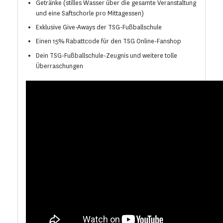
Getränke (stilles Wasser über die gesamte Veranstaltung
und eine Saftschorle pro Mittagessen)
Exklusive Give-Aways der TSG-Fußballschule
Einen 15% Rabattcode für den TSG Online-Fanshop
Dein TSG-Fußballschule-Zeugnis und weitere tolle
Überraschungen