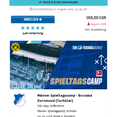
FREIE PLÄTZE VORHANDEN
Anmeldeschluss 21. August 2026, 09:45 Uhr
169,00 EUR
ANMELDEN
164,00 EUR
inkl. Ausstattung
94% Bewertung
Männer Spieltagscamp - Borussia
Dortmund (Torhüter)
TSG 1899 Hoffenheim
Männer Spieltagscamp Torhüter
05.09.2026 (etwa 6 Stunden)