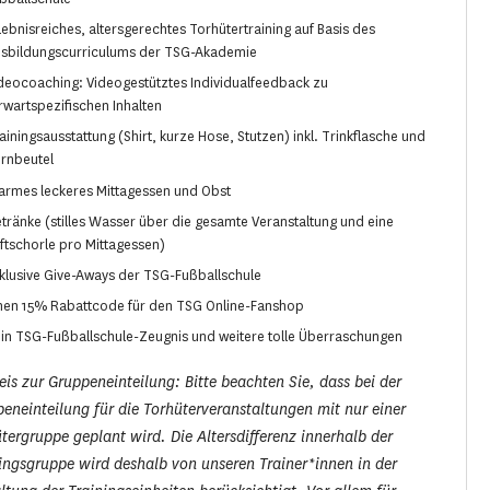
lebnisreiches, altersgerechtes Torhütertraining auf Basis des
sbildungscurriculums der TSG-Akademie
deocoaching: Videogestütztes Individualfeedback zu
rwartspezifischen Inhalten
ainingsausstattung (Shirt, kurze Hose, Stutzen) inkl. Trinkflasche und
rnbeutel
rmes leckeres Mittagessen und Obst
tränke (stilles Wasser über die gesamte Veranstaltung und eine
ftschorle pro Mittagessen)
klusive Give-Aways der TSG-Fußballschule
nen 15% Rabattcode für den TSG Online-Fanshop
in TSG-Fußballschule-Zeugnis und weitere tolle Überraschungen
is zur Gruppeneinteilung: Bitte beachten Sie, dass bei der
eneinteilung für die Torhüterveranstaltungen mit nur einer
tergruppe geplant wird. Die Altersdifferenz innerhalb der
ingsgruppe wird deshalb von unseren Trainer*innen in der