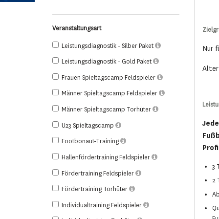
Veranstaltungsart
Zielg
Leistungsdiagnostik - Silber Paket
Nur f
Leistungsdiagnostik - Gold Paket
Alter
Frauen Spieltagscamp Feldspieler
Männer Spieltagscamp Feldspieler
Leist
Männer Spieltagscamp Torhüter
Jede
U23 Spieltagscamp
Fußb
Footbonaut-Training
Profi
Hallenfördertraining Feldspieler
3 
Fördertraining Feldspieler
2 
Fördertraining Torhüter
Ab
Individualtraining Feldspieler
Qu
Fu