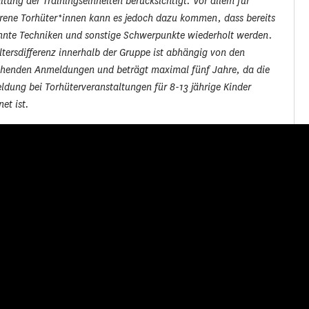
ltung der Trainingseinheiten berücksichtigt. Vor allem für
rene Torhüter*innen kann es jedoch dazu kommen, dass bereits
nnte Techniken und sonstige Schwerpunkte wiederholt werden.
ltersdifferenz innerhalb der Gruppe ist abhängig von den
ehenden Anmeldungen und beträgt maximal fünf Jahre, da die
dung bei Torhüterveranstaltungen für 8-13 jährige Kinder
net ist.