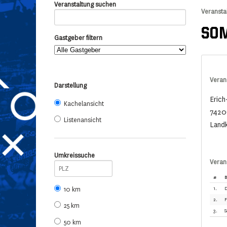
Veranstaltung suchen
Veransta
SOM
Gastgeber filtern
Veran
Darstellung
Erich
Kachelansicht
7420
Listenansicht
Landk
Umkreissuche
Veran
#
B
10 km
1.
D
2.
F
25 km
3.
S
50 km