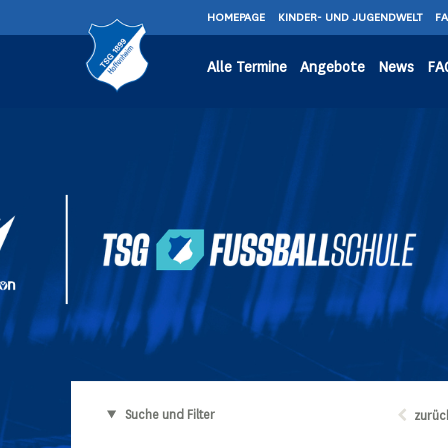
HOMEPAGE
KINDER- UND JUGENDWELT
F
Alle Termine
Angebote
News
FA
Suche und Filter
zurüc