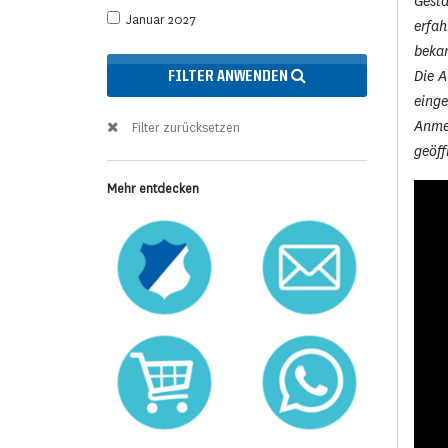
Gesta
Januar 2027
erfah
beka
Die A
FILTER ANWENDEN
eing
Anmel
Filter zurücksetzen
geöff
Mehr entdecken